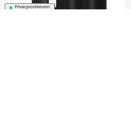
Bezoek onze winkel met meer dan 60 TV's en alles van
Sonos in demonstratie!
Sonos Ray + Sub Mini en 2x era 100 (Zwart)
€999,00
BESTEL NU!
Bundelkorting!