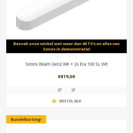
Bezoek onze winkel met meer dan 60 TV's en alles van
Sonos in demonstratie!
Sonos Beam Gen2 Wit + 2x Era 100 SL Wit
€819,00
BESTEL NU!
Bundelkorting!