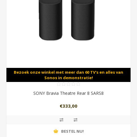
Bezoek onze winkel met meer dan 60 TV's en alles van
Sonos in demonstratie!
SONY Bravia Theatre Rear 8 SARS8
€333,00
BESTEL NU!