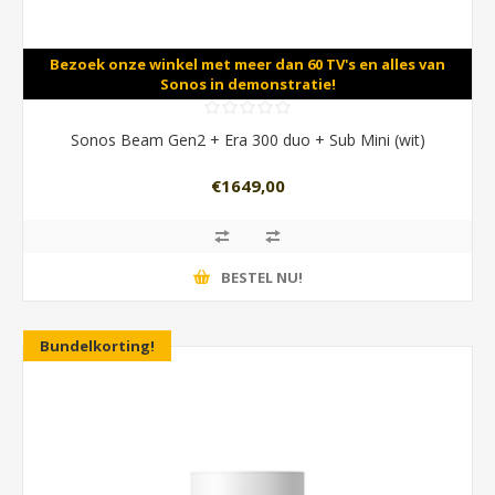
Bezoek onze winkel met meer dan 60 TV's en alles van
Sonos in demonstratie!
Sonos Beam Gen2 + Era 300 duo + Sub Mini (wit)
€1649,00
BESTEL NU!
Bundelkorting!