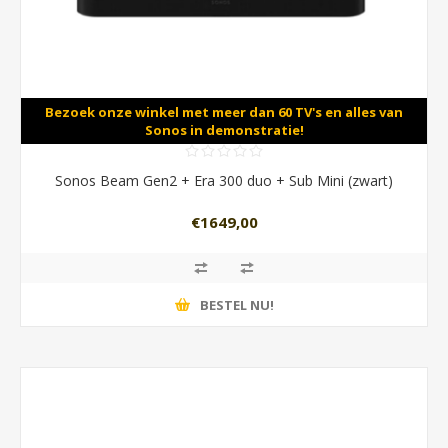
Bezoek onze winkel met meer dan 60 TV's en alles van
Sonos in demonstratie!
Sonos Beam Gen2 + Era 300 duo + Sub Mini (zwart)
€1649,00
BESTEL NU!