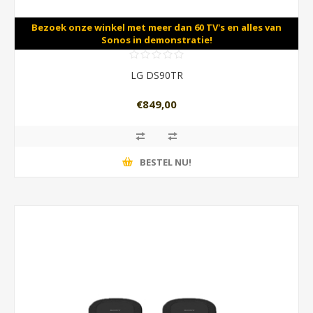
Bezoek onze winkel met meer dan 60 TV's en alles van
Sonos in demonstratie!
LG DS90TR
€849,00
BESTEL NU!