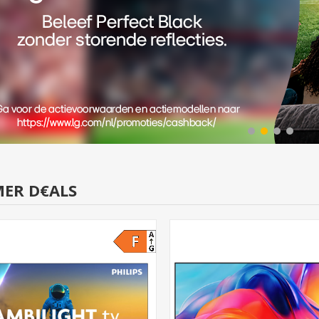
ER D€ALS