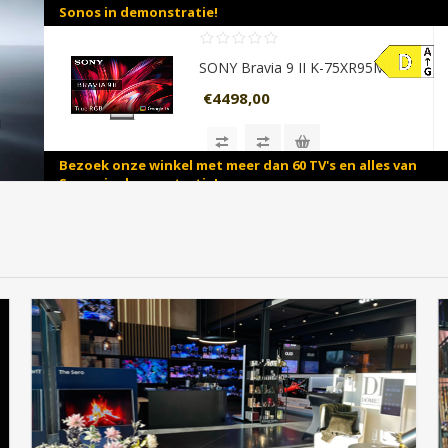
Sonos in demonstratie!
SONY Bravia 9 II K-75XR95M2 (2026)
€4498,00
Bezoek onze winkel met meer dan 60 TV's en alles van
Sonos in demonstratie!