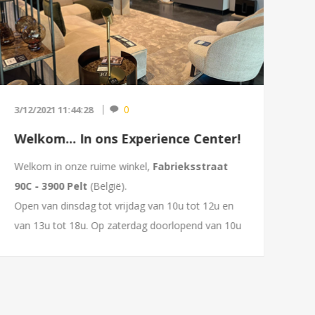
0
3/12/2021 11:44:28
9/0
Welkom... In ons Experience Center!
TV
Welkom in onze ruime winkel,
Fabrieksstraat
Wat
90C - 3900 Pelt
(België).
bel
Open van dinsdag tot vrijdag van 10u tot 12u en
Als
van 13u tot 18u. Op zaterdag doorlopend van 10u
pro
tot 16u.
tel
Hier staan meer dan 60 ...
aud