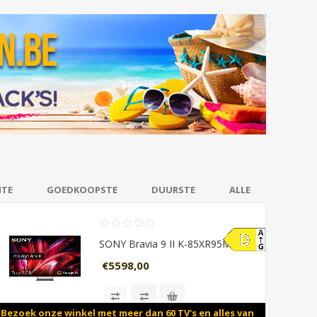
HTE
GOEDKOOPSTE
DUURSTE
ALLE
SONY Bravia 9 II K-85XR95M2 (2026)
€5598,00
Bezoek onze winkel met meer dan 60 TV's en alles van