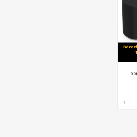
Bezoek
So