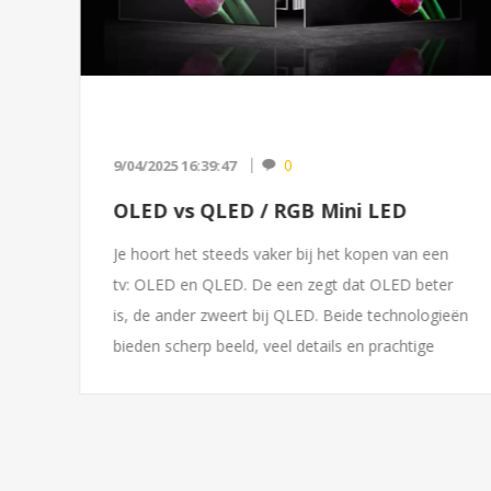
0
9/04/2025 16:39:47
OLED vs QLED / RGB Mini LED
Je hoort het steeds vaker bij het kopen van een
tv: OLED en QLED. De een zegt dat OLED beter
is, de ander zweert bij QLED. Beide technologieën
h
bieden scherp beeld, veel details en prachtige
kleuren. M...