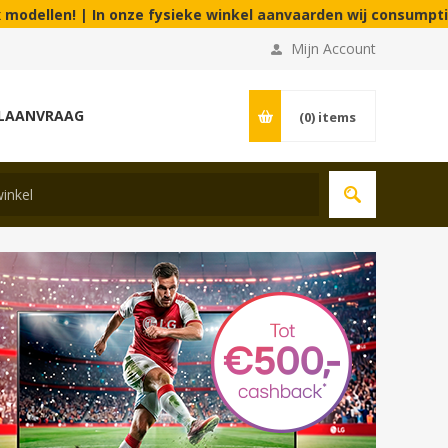
ze fysieke winkel aanvaarden wij consumptie en eco cheques op 
Mijn Account
LAANVRAAG
(0)
items