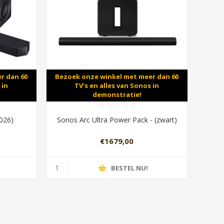
r dan 60
Bezoek onze winkel met meer dan 60
 in
TV's en alles van Sonos in
demonstratie!
026)
Sonos Arc Ultra Power Pack - (zwart)
€1679,00
BESTEL NU!