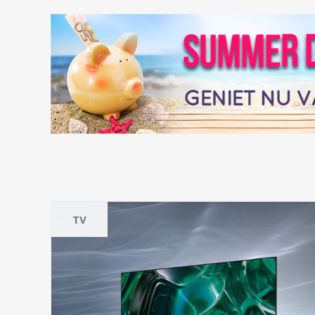
TV
Onze toppers
Grote TV's
Middelgrote TV's
Kleine TV's