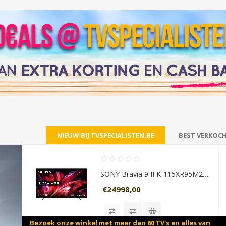
NIEUW BIJ TVSPECIALISTEN.BE
BEST VERKOC
SONY Bravia 9 II K-115XR95M2 (2026)
€24998,00
Bezoek onze winkel met meer dan 60 TV's en alles van