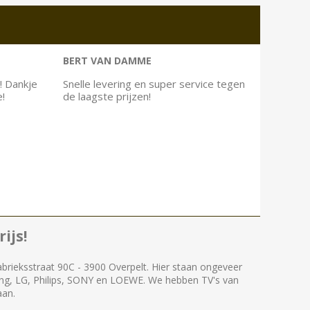
BERT VAN DAMME
! Dankje
Snelle levering en super service tegen
e!
de laagste prijzen!
ijs!
abrieksstraat 90C - 3900 Overpelt. Hier staan ongeveer
ng, LG, Philips, SONY en LOEWE. We hebben TV's van
aan.