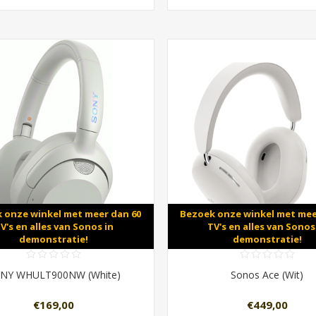
 onze winkel met meer dan 60
Bezoek onze winkel met mee
V's en alles van Sonos in
TV's en alles van Sonos
demonstratie!
demonstratie!
NY WHULT900NW (White)
Sonos Ace (Wit)
€169,00
€449,00