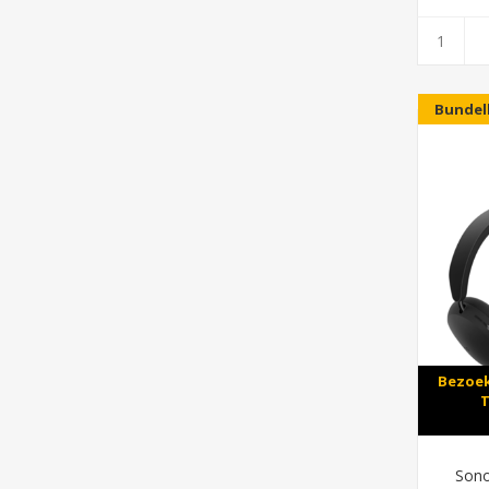
Bundel
Bezoek
T
Sono