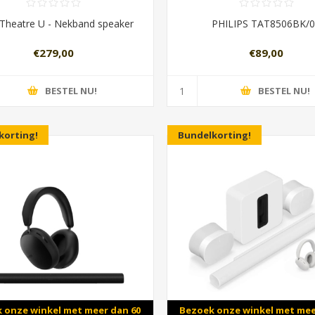
Theatre U - Nekband speaker
PHILIPS TAT8506BK/
€279,00
€89,00
BESTEL NU!
BESTEL NU!
korting!
Bundelkorting!
 onze winkel met meer dan 60
Bezoek onze winkel met mee