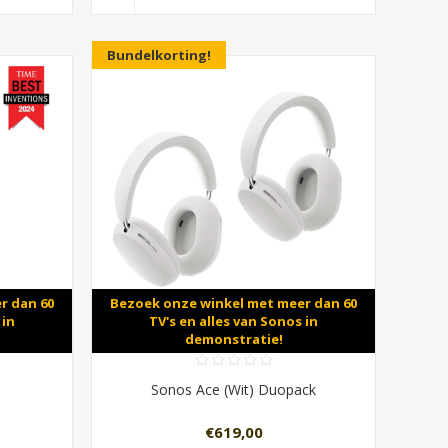
Bundelkorting!
r dan 60
Bezoek onze winkel met meer dan 60
 in
TV's en alles van Sonos in
demonstratie!
Sonos Ace (Wit) Duopack
€619,00