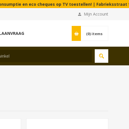
co cheques op TV toestellen! | Fabrieksstraat 90C - 3900 Pelt 
Mijn Account
LAANVRAAG
(0)
items