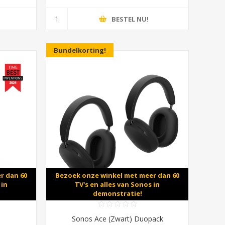
BESTEL NU!
Bundelkorting!
r dan 60
Bezoek onze winkel met meer dan 60
 in
TV's en alles van Sonos in
demonstratie!
Sonos Ace (Zwart) Duopack