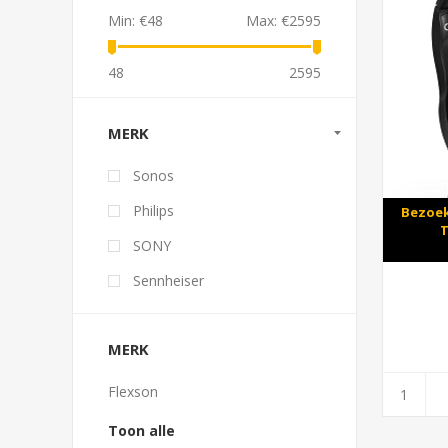
Min:
€48
Max:
€2595
48
2595
MERK
Sonos
Philips
Bezoek
T
SONY
Sennheiser
MERK
Flexson
Toon alle