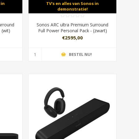
 in
TV's en alles van Sonos in
demonstratie!
urround
Sonos ARC ultra Premium Surround
 (wit)
Full Power Personal Pack - (zwart)
€2595,00
BESTEL NU!