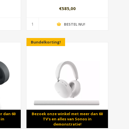
€585,00
BESTEL NU!
Bundelkorting!
r dan 60
Bezoek onze winkel met meer dan 60
 in
TV's en alles van Sonos in
demonstratie!