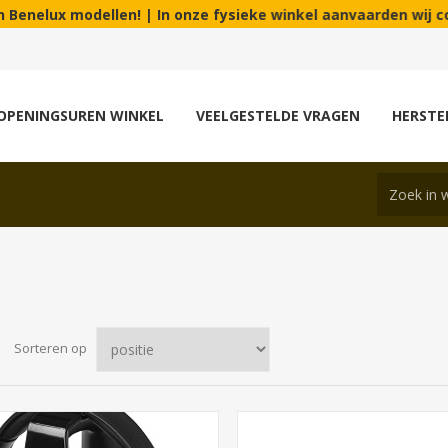
ellen! | In onze fysieke winkel aanvaarden wij consumptie en e
OPENINGSUREN WINKEL
VEELGESTELDE VRAGEN
HERSTE
Sorteren op