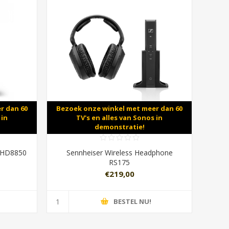
r dan 60
Bezoek onze winkel met meer dan 60
 in
TV's en alles van Sonos in
demonstratie!
 SHD8850
Sennheiser Wireless Headphone
RS175
€219,00
BESTEL NU!