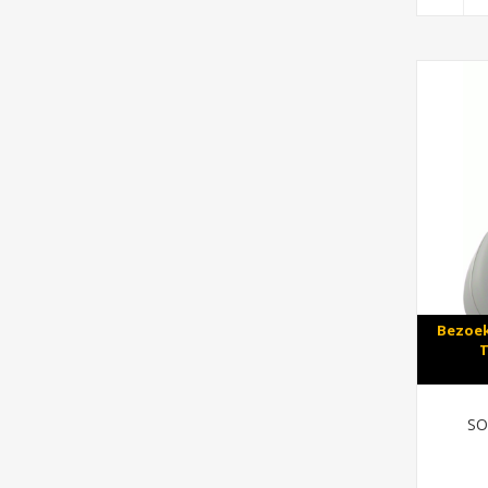
Bezoek
T
SO