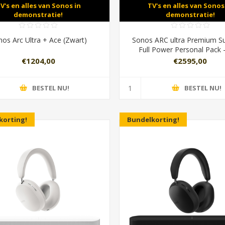
V's en alles van Sonos in
TV's en alles van Sonos
demonstratie!
demonstratie!
os Arc Ultra + Ace (Zwart)
Sonos ARC ultra Premium S
Full Power Personal Pack -
€1204,00
€2595,00
BESTEL NU!
BESTEL NU!
korting!
Bundelkorting!