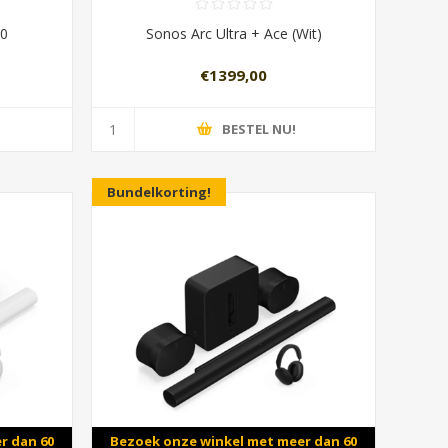
00
Sonos Arc Ultra + Ace (Wit)
€1399,00
BESTEL NU!
Bundelkorting!
r dan 60
Bezoek onze winkel met meer dan 60