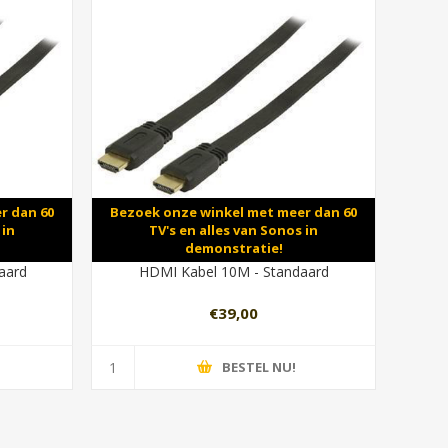
r dan 60
Bezoek onze winkel met meer dan 60
 in
TV's en alles van Sonos in
demonstratie!
aard
HDMI Kabel 10M - Standaard
€39,00
BESTEL NU!