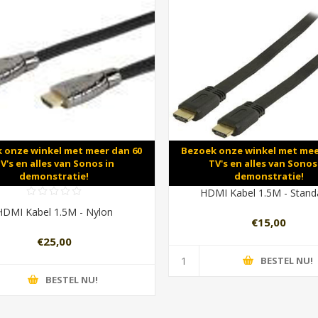
 onze winkel met meer dan 60
Bezoek onze winkel met mee
V's en alles van Sonos in
TV's en alles van Sonos
demonstratie!
demonstratie!
HDMI Kabel 1.5M - Stand
HDMI Kabel 1.5M - Nylon
€15,00
€25,00
BESTEL NU!
BESTEL NU!