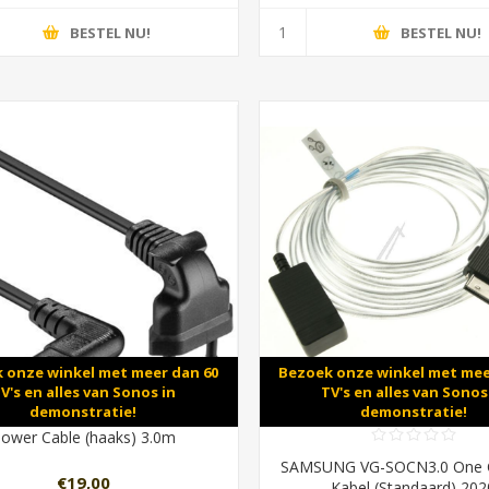
BESTEL NU!
BESTEL NU!
 onze winkel met meer dan 60
Bezoek onze winkel met mee
V's en alles van Sonos in
TV's en alles van Sonos
demonstratie!
demonstratie!
ower Cable (haaks) 3.0m
SAMSUNG VG-SOCN3.0 One 
€19,00
Kabel (Standaard) 202