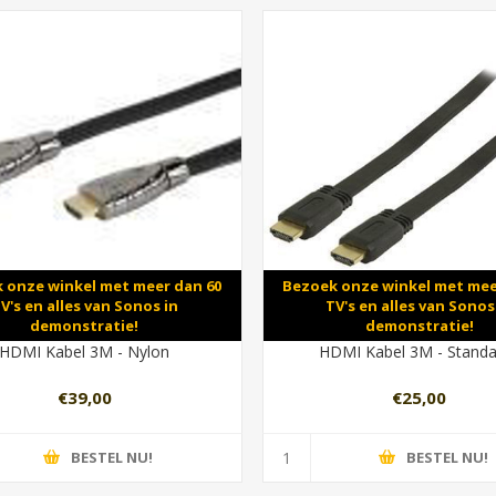
 onze winkel met meer dan 60
Bezoek onze winkel met mee
V's en alles van Sonos in
TV's en alles van Sonos
demonstratie!
demonstratie!
HDMI Kabel 3M - Nylon
HDMI Kabel 3M - Stand
€39,00
€25,00
BESTEL NU!
BESTEL NU!