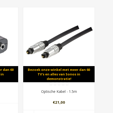
r dan 60
Bezoek onze winkel met meer dan 60
 in
TV's en alles van Sonos in
demonstratie!
Optische Kabel - 1.5m
€21,00