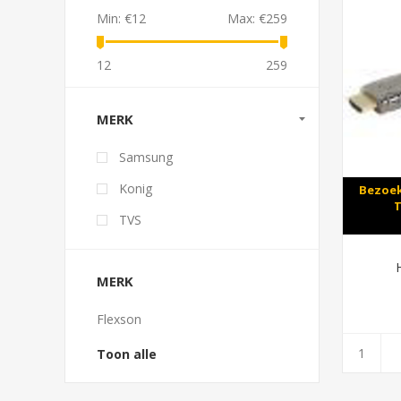
Min:
€12
Max:
€259
12
259
MERK
Samsung
Konig
Bezoek
T
TVS
MERK
Flexson
Toon alle