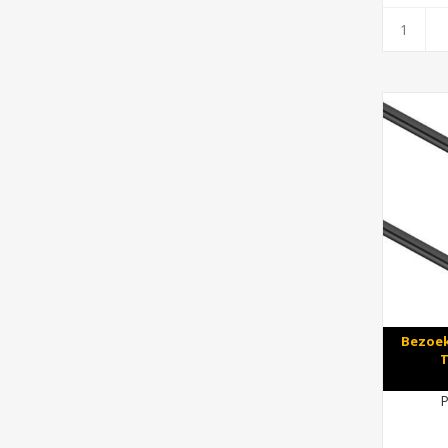
Bezoek
T
P