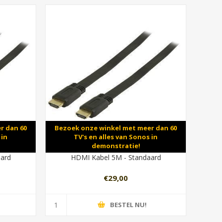
r dan 60
Bezoek onze winkel met meer dan 60
 in
TV's en alles van Sonos in
demonstratie!
aard
HDMI Kabel 5M - Standaard
€29,00
BESTEL NU!