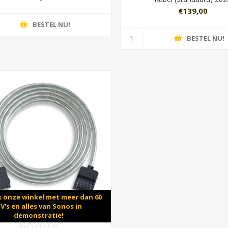
€139,00
BESTEL NU!
BESTEL NU!
 onze winkel met meer dan 60
V's en alles van Sonos in
demonstratie!