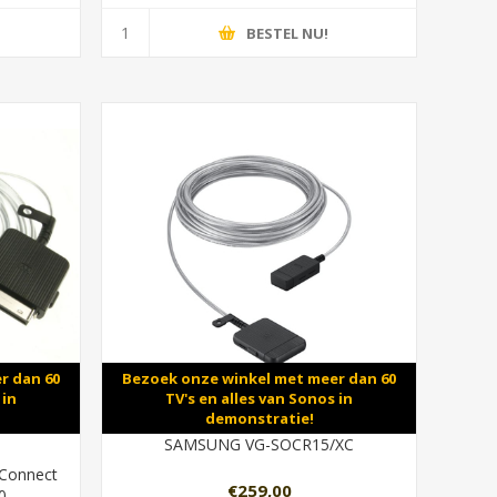
BESTEL NU!
r dan 60
Bezoek onze winkel met meer dan 60
 in
TV's en alles van Sonos in
demonstratie!
SAMSUNG VG-SOCR15/XC
Connect
€259,00
0