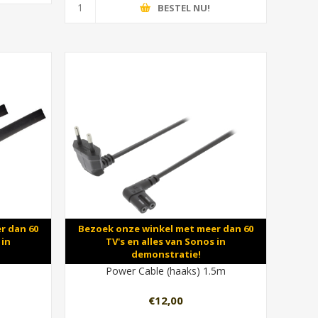
BESTEL NU!
r dan 60
Bezoek onze winkel met meer dan 60
 in
TV's en alles van Sonos in
demonstratie!
Power Cable (haaks) 1.5m
€12,00