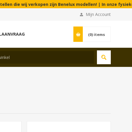
j verkopen zijn Benelux modellen! | In onze fysieke winkel aan
Mijn Account
LAANVRAAG
(0)
items