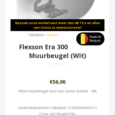
Bezoek onze winkel met meer dan 60 TV's en alles
van Sonos in demonstratie!
Fabrikant:
Flexson
Flexson Era 300
Muurbeugel (Wit)
€56,00
Witte muurbeugel voor een Sonos Era300 - Wit
Onderdeelnummer Fabrikant:
FLXE300WM1011
GTIN:
5057964002781