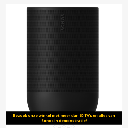
Bezoek onze winkel met meer dan 60 TV's en alles van
Sonos in demonstratie!