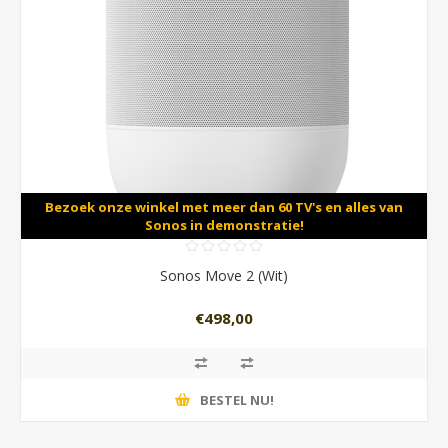
Bezoek onze winkel met meer dan 60 TV's en alles van
Sonos in demonstratie!
Sonos Move 2 (Wit)
€498,00
BESTEL NU!