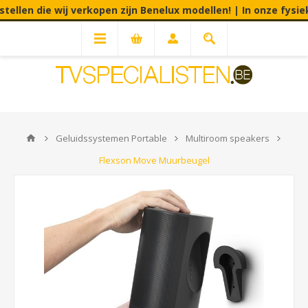
en die wij verkopen zijn Benelux modellen! | In onze fysieke w
Geluidssystemen Portable
Multiroom speakers
Flexson Move Muurbeugel