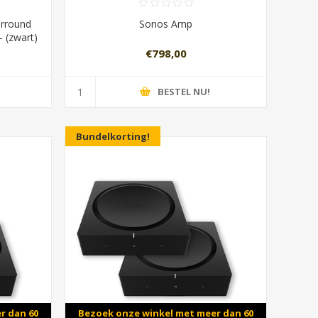
urround
Sonos Amp
- (zwart)
€798,00
BESTEL NU!
Bundelkorting!
r dan 60
Bezoek onze winkel met meer dan 60