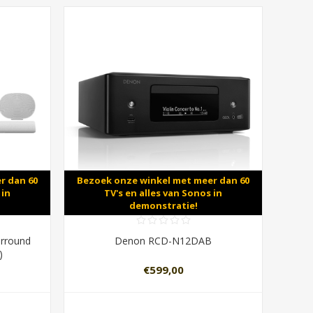
r dan 60
Bezoek onze winkel met meer dan 60
 in
TV's en alles van Sonos in
demonstratie!
urround
Denon RCD-N12DAB
)
€599,00