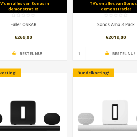
V's en alles van Sonos in
TV's en alles van Sonos
demonstratie!
demonstratie!
Faller OSKAR
Sonos Amp 3 Pack
€269,00
€2019,00
BESTEL NU!
BESTEL NU!
korting!
Bundelkorting!