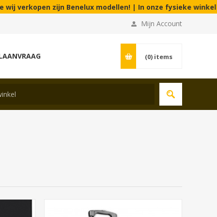
erkopen zijn Benelux modellen! | In onze fysieke winkel aanvaa
Mijn Account
LAANVRAAG
(0)
items