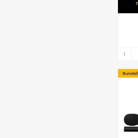
T
Bundel