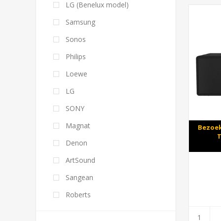
LG (Benelux model)
Samsung
Sonos
Philips
Loewe
LG
SONY
Magnat
Bezoek
T
Denon
ArtSound
Sangean
Roberts