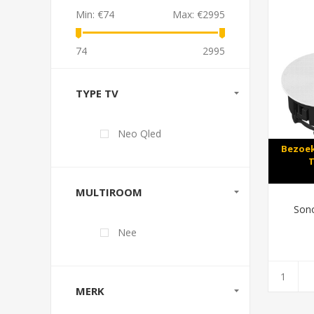
Min:
€74
Max:
€2995
74
2995
TYPE TV
Neo Qled
Bezoek
T
MULTIROOM
Sono
Nee
MERK