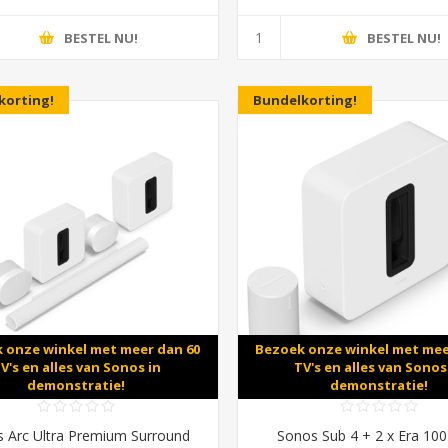
BESTEL NU!
BESTEL NU!
korting!
Bundelkorting!
 onze winkel met meer dan 60
Bezoek onze winkel met mee
V's en alles van Sonos in
TV's en alles van Sonos
demonstratie!
demonstratie!
 Arc Ultra Premium Surround
Sonos Sub 4 + 2 x Era 100