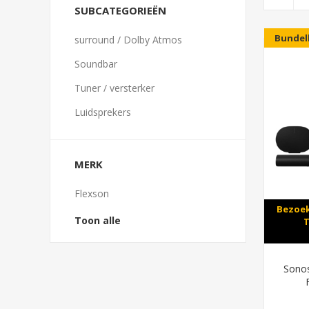
SUBCATEGORIEËN
Bundel
surround / Dolby Atmos
Soundbar
Tuner / versterker
Luidsprekers
MERK
Flexson
Bezoek
Toon alle
T
Sonos