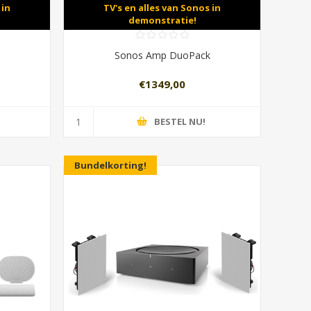
 in
TV's en alles van Sonos in
demonstratie!
Sonos Amp DuoPack
€1349,00
BESTEL NU!
Bundelkorting!