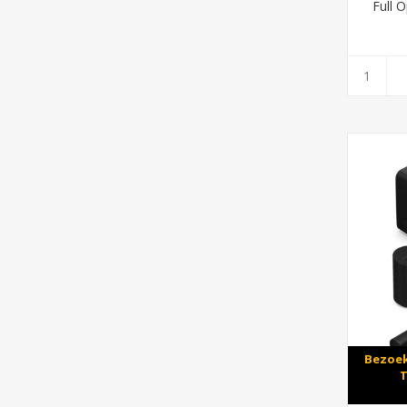
Full O
Bezoek
T