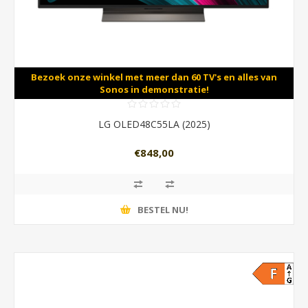
Bezoek onze winkel met meer dan 60 TV's en alles van
Sonos in demonstratie!
LG OLED48C55LA (2025)
€848,00
BESTEL NU!