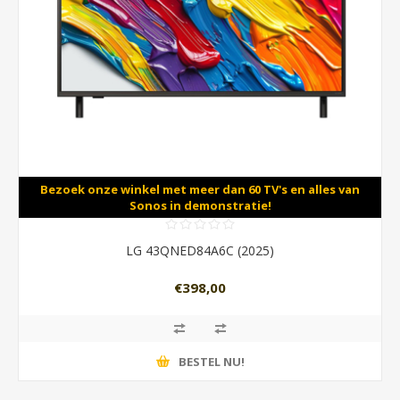
Bezoek onze winkel met meer dan 60 TV's en alles van
Sonos in demonstratie!
LG 43QNED84A6C (2025)
€398,00
BESTEL NU!