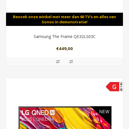
Bezoek onze winkel met meer dan 60 TV's en alles van
Sonos in demonstratie!
Samsung The Frame QE32LS03C
€449,00