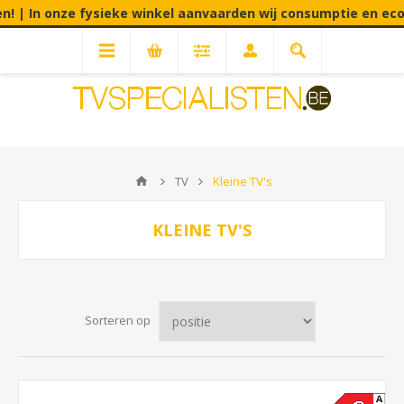
inkel aanvaarden wij consumptie en eco cheques op TV toestellen
TV
Kleine TV's
KLEINE TV'S
Sorteren op