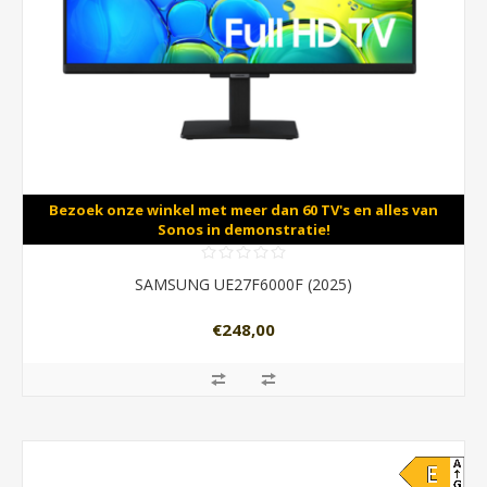
Bezoek onze winkel met meer dan 60 TV's en alles van
Sonos in demonstratie!
SAMSUNG UE27F6000F (2025)
€248,00