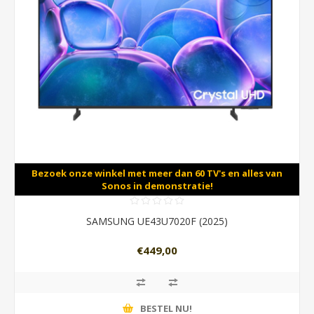
Bezoek onze winkel met meer dan 60 TV's en alles van
Sonos in demonstratie!
SAMSUNG UE43U7020F (2025)
€449,00
BESTEL NU!