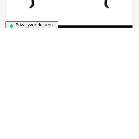
Bezoek onze winkel met meer dan 60 TV's en alles van
Sonos in demonstratie!
SAMSUNG QE42S93F (2025)
€844,00
BESTEL NU!