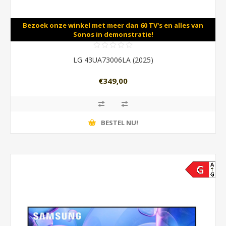
Bezoek onze winkel met meer dan 60 TV's en alles van
Sonos in demonstratie!
LG 43UA73006LA (2025)
€349,00
BESTEL NU!