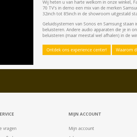
Wij heten u van harte welkom in onze winkel, F
70 TV's in demo een mix van de merken Samsu
32inch tot 85inch in de showroom uitgestald st
Geluidsystemen van Sonos en Samsung staan in
beluisteren. Andere audio apparaten die je in o
beluisteren (maar meestal wel afhalen) in de win
Ontdek ons experience center!
Waarom de
ERVICE
MIJN ACCOUNT
e vragen
Mijn account