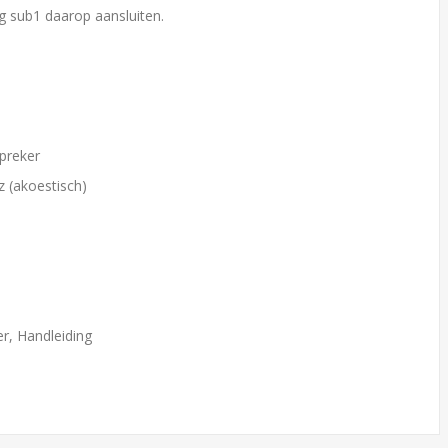
g sub1 daarop aansluiten.
spreker
z (akoestisch)
r, Handleiding