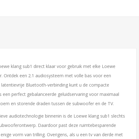
Loewe klang sub1 direct klaar voor gebruik met elke Loewe
ier. Ontdek een 2.1 audiosysteem met volle bas voor een
 latentievrije Bluetooth-verbinding kunt u de compacte
is een perfect gebalanceerde geluidservaring voor maximaal
 gezoem en storende draden tussen de subwoofer en de TV.
tieve audiotechnologie binnenin is de Loewe klang sub1 slechts
l subwooferontwerp. Daardoor past deze ruimtebesparende
nige vorm van trilling. Overigens, als u een tv van derde met