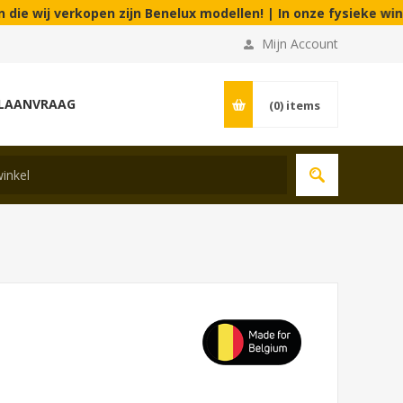
j verkopen zijn Benelux modellen! | In onze fysieke winkel aan
Mijn Account
LAANVRAAG
(0)
items