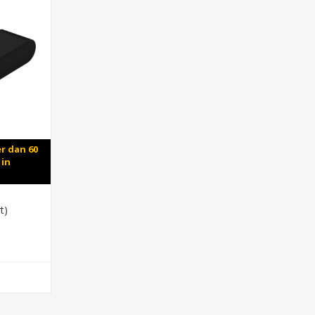
r dan 60
 in
t)