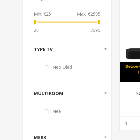
Min:
€25
Max:
€2595
25
2595
TYPE TV
Bezoek
Neo Qled
T
MULTIROOM
S
Nee
MERK