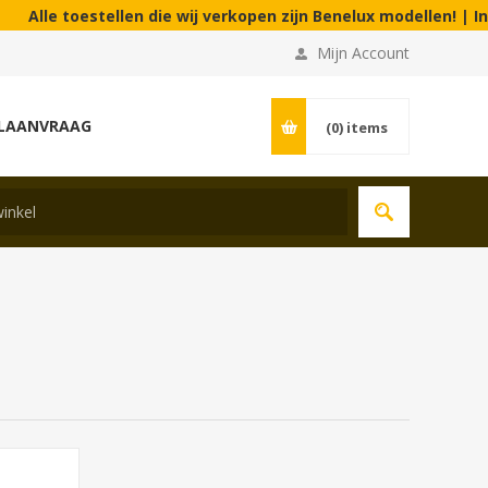
 toestellen die wij verkopen zijn Benelux modellen! | In onze 
Mijn Account
LAANVRAAG
(0)
items