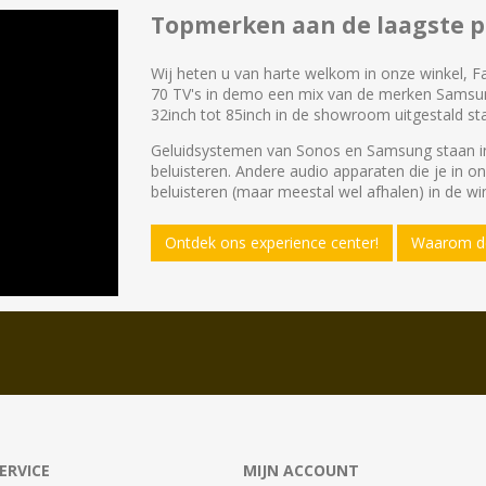
Topmerken aan de laagste pr
Wij heten u van harte welkom in onze winkel, F
70 TV's in demo een mix van de merken Samsu
32inch tot 85inch in de showroom uitgestald st
Geluidsystemen van Sonos en Samsung staan in
beluisteren. Andere audio apparaten die je in o
beluisteren (maar meestal wel afhalen) in de win
Ontdek ons experience center!
Waarom de
ERVICE
MIJN ACCOUNT