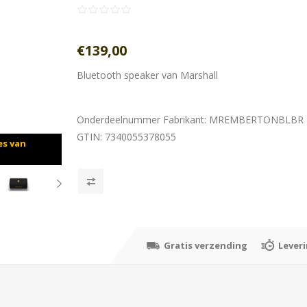
€139,00
Bluetooth speaker van Marshall
Onderdeelnummer Fabrikant:
MREMBERTONBLBR
GTIN:
7340055378055
es van
Gratis verzending
Lever