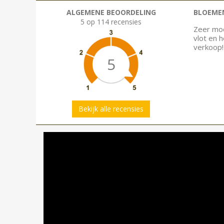
ALGEMENE BEOORDELING
BLOEMEN
5 op 114 recensies
Zeer moo
vlot en 
verkoop!
5
Bekijk alle recensies