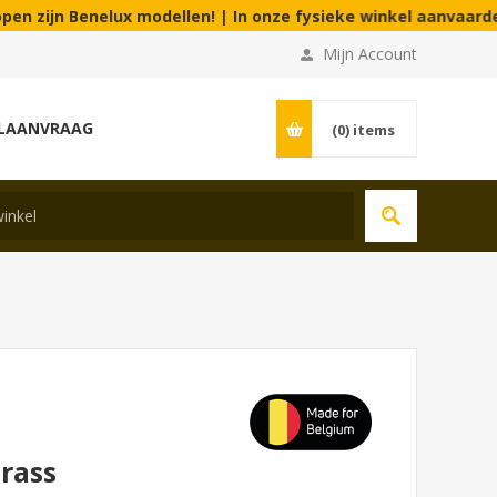
 Benelux modellen! | In onze fysieke winkel aanvaarden wij con
Mijn Account
LAANVRAAG
(0)
items
rass