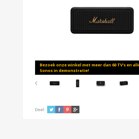
Bezoek onze winkel met meer dan 60 TV's en all
Sonos in demonstratie!
Deel: