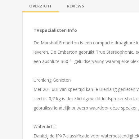
OVERZICHT
REVIEWS
TVSpecialisten Info
De Marshall Emberton is een compacte draagbare luid
leveren. De Emberton gebruikt True Stereophonic, ee
een absolute 360 ° -geluidservaring waarbij elke plek
Urenlang Genieten
Met 20+ uur van speeltijd kan je urenlang genieten 
slechts 0,7 kg is deze lichtgewicht luidspreker ster
gebruiksvriendelijk ontwerp waardoor deze speaker g
Waterdicht
Dankzij de IPX7-classificatie voor waterbestendig