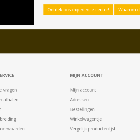
Ontdek ons experience center!
Waarom de
ERVICE
MIJN ACCOUNT
e vragen
Mijn account
n afhalen
Adressen
n
Bestellingen
tbreiding
Winkelwagentje
voorwaarden
Vergelijk productenlijst