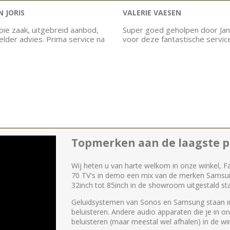
 JORIS
VALERIE VAESEN
ie zaak, uitgebreid aanbod,
Super goed geholpen door Jan
helder advies. Prima service na
voor deze fantastische servic
Topmerken aan de laagste pr
Wij heten u van harte welkom in onze winkel, F
70 TV's in demo een mix van de merken Samsu
32inch tot 85inch in de showroom uitgestald st
Geluidsystemen van Sonos en Samsung staan in
beluisteren. Andere audio apparaten die je in o
beluisteren (maar meestal wel afhalen) in de win