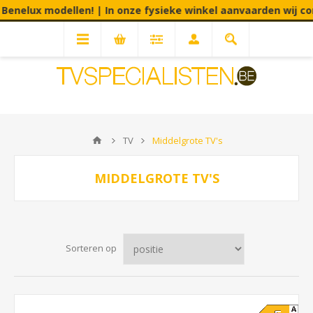
In onze fysieke winkel aanvaarden wij consumptie en eco cheque
TV
Middelgrote TV's
MIDDELGROTE TV'S
Sorteren op