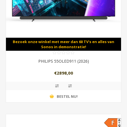
Bezoek onze winkel met meer dan 60 TV's en alles van
Sonos in demonstratie!
PHILIPS 55OLED911 (2026)
€2898,00
BESTEL NU!