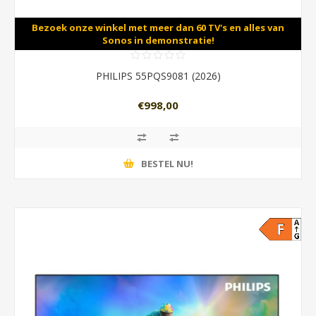
Bezoek onze winkel met meer dan 60 TV's en alles van
Sonos in demonstratie!
PHILIPS 55PQS9081 (2026)
€998,00
BESTEL NU!