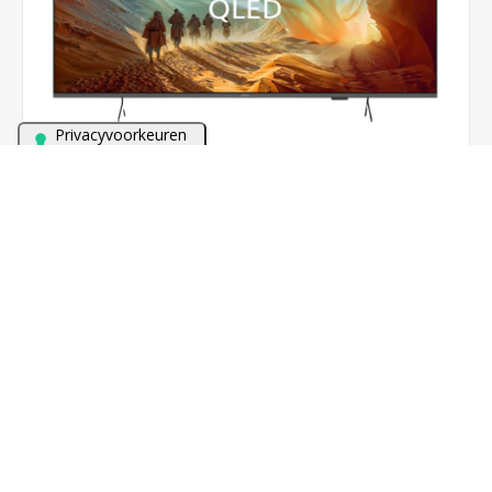
Bezoek onze winkel met meer dan 60 TV's en alles van
Sonos in demonstratie!
PHILIPS 55PQS7801 (2026)
€498,00
BESTEL NU!