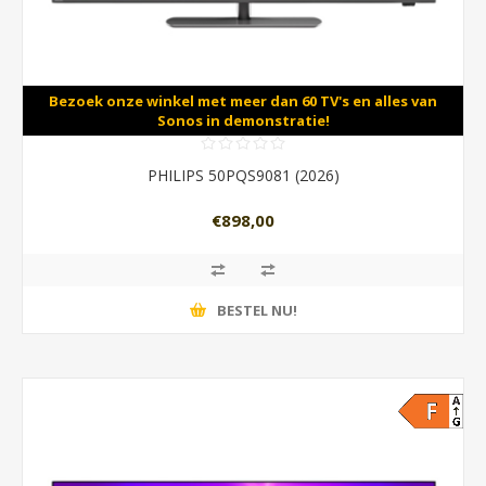
Bezoek onze winkel met meer dan 60 TV's en alles van
Sonos in demonstratie!
PHILIPS 50PQS9081 (2026)
€898,00
BESTEL NU!