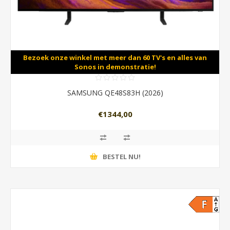
Bezoek onze winkel met meer dan 60 TV's en alles van
Sonos in demonstratie!
SAMSUNG QE48S83H (2026)
€1344,00
BESTEL NU!