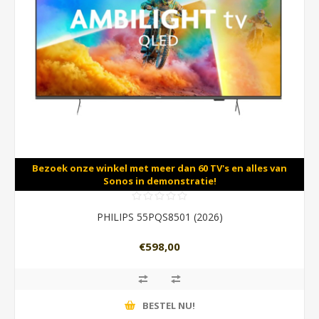
Bezoek onze winkel met meer dan 60 TV's en alles van
Sonos in demonstratie!
PHILIPS 55PQS8501 (2026)
€598,00
BESTEL NU!