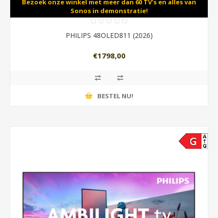
Bezoek onze winkel met meer dan 60 TV's en alles van
Sonos in demonstratie!
PHILIPS 48OLED811 (2026)
€1798,00
BESTEL NU!