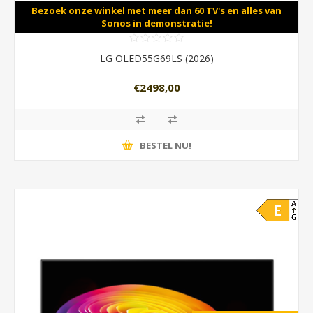
Bezoek onze winkel met meer dan 60 TV's en alles van
Sonos in demonstratie!
LG OLED55G69LS (2026)
€2498,00
BESTEL NU!