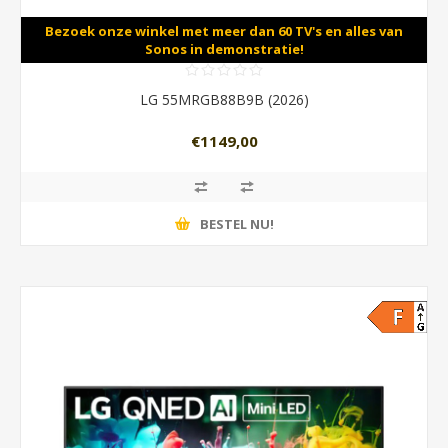
Bezoek onze winkel met meer dan 60 TV's en alles van
Sonos in demonstratie!
LG 55MRGB88B9B (2026)
€1149,00
BESTEL NU!