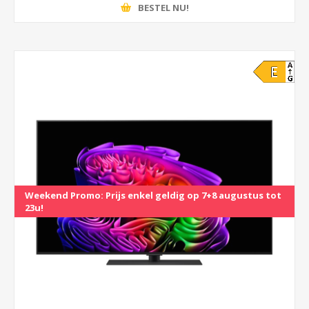
BESTEL NU!
Weekend Promo: Prijs enkel geldig op 7+8 augustus tot
150 Euro Cash Back
23u!