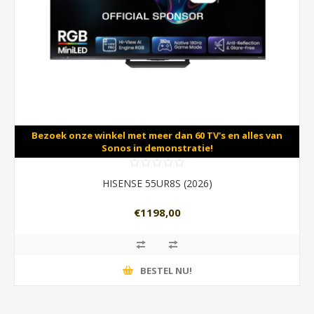
Bezoek onze winkel met meer dan 60 TV's en alles van
Sonos in demonstratie!
HISENSE 55UR8S (2026)
€1198,00
BESTEL NU!