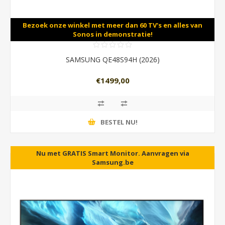
Bezoek onze winkel met meer dan 60 TV's en alles van
Sonos in demonstratie!
SAMSUNG QE48S94H (2026)
€1499,00
BESTEL NU!
Nu met GRATIS Smart Monitor. Aanvragen via
Samsung.be