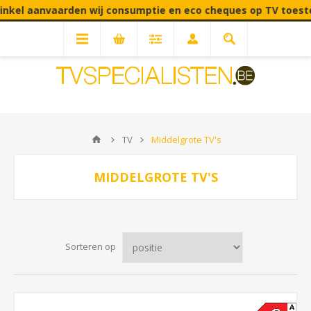
den wij consumptie en eco cheques op TV toestellen! | Fabrieks
TV
Middelgrote TV's
MIDDELGROTE TV'S
Sorteren op