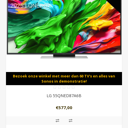
Bezoek onze winkel met meer dan 60 TV's en alles van
Sonos in demonstratie!
LG 55QNED87A6B
€577,00