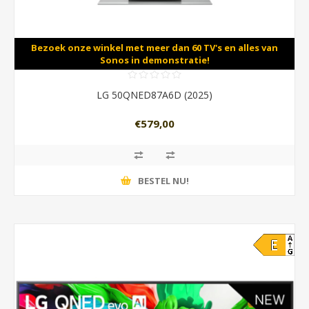
Bezoek onze winkel met meer dan 60 TV's en alles van
Sonos in demonstratie!
LG 50QNED87A6D (2025)
€579,00
BESTEL NU!