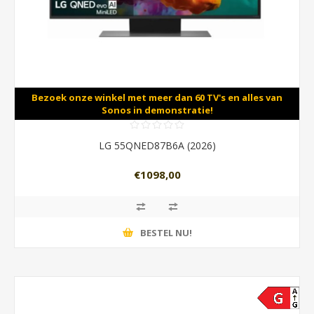
Bezoek onze winkel met meer dan 60 TV's en alles van
Sonos in demonstratie!
LG 55QNED87B6A (2026)
€1098,00
BESTEL NU!