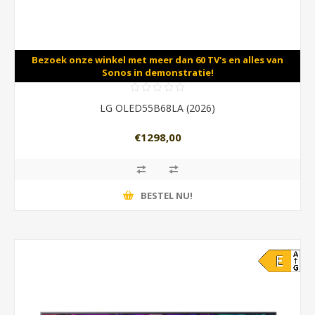
Bezoek onze winkel met meer dan 60 TV's en alles van
Sonos in demonstratie!
LG OLED55B68LA (2026)
€1298,00
BESTEL NU!