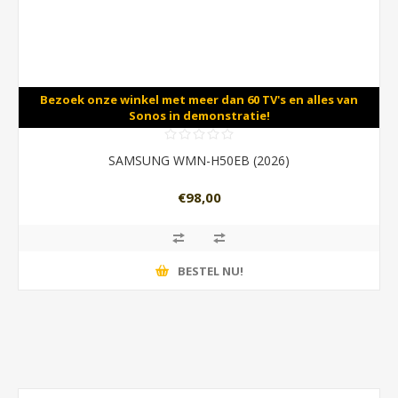
Bezoek onze winkel met meer dan 60 TV's en alles van
Sonos in demonstratie!
SAMSUNG WMN-H50EB (2026)
€98,00
BESTEL NU!