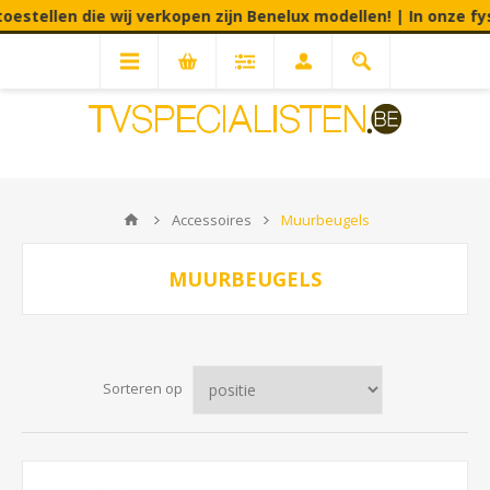
stellen die wij verkopen zijn Benelux modellen! | In onze fysi
Accessoires
Muurbeugels
MUURBEUGELS
Sorteren op