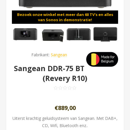
Bezoek onze winkel met meer dan 60 TV's en alles
van Sonos in demonstratie!
Fabrikant:
Sangean
Sangean DDR-75 BT
(Revery R10)
€889,00
Uiterst krachtig geluidsysteem van Sangean. Met DAB+,
CD, Wifi, Bluetooth enz..