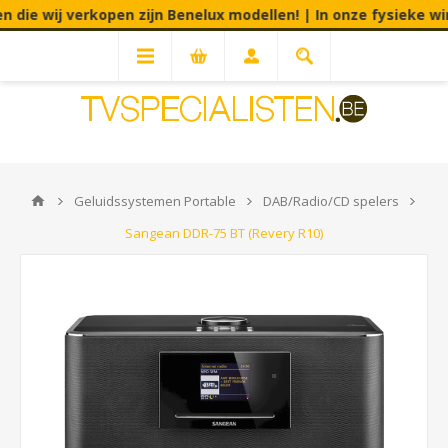
e wij verkopen zijn Benelux modellen! | In onze fysieke winkel
Geluidssystemen Portable
DAB/Radio/CD spelers
Sangean DDR-75 BT (Revery R10)