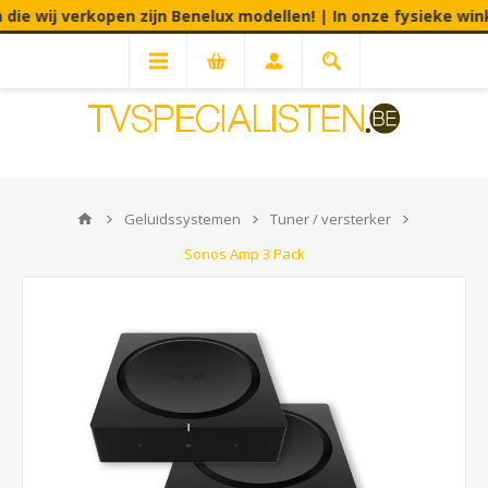
erkopen zijn Benelux modellen! | In onze fysieke winkel aanvaa
Geluidssystemen
Tuner / versterker
Sonos Amp 3 Pack