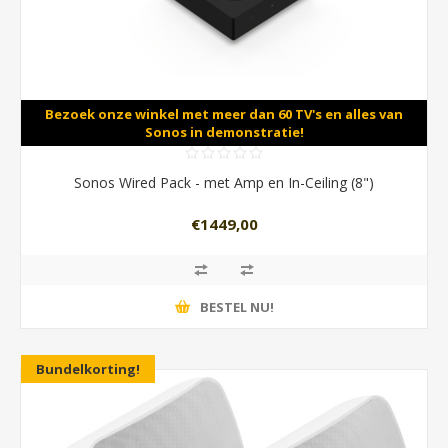
Bezoek onze winkel met meer dan 60 TV's en alles van
Sonos in demonstratie!
Sonos Wired Pack - met Amp en In-Ceiling (8")
€1449,00
BESTEL NU!
Bundelkorting!