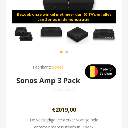
Bezoek onze winkel met meer dan 60 TV's en alles
van Sonos in demonstratie!
Fabrikant:
Sonos
Sonos Amp 3 Pack
€2019,00
De veelzijdige versterker voor je hele
entertainmentsysteem in 3 pack.