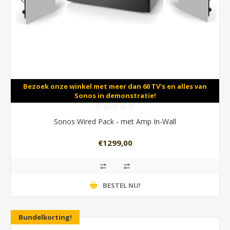
Bezoek onze winkel met meer dan 60 TV's en alles van
Sonos in demonstratie!
Sonos Wired Pack - met Amp In-Wall
€1299,00
BESTEL NU!
Bundelkorting!