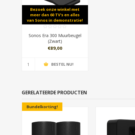
Bezoek onze winkel met
meer dan 60 TV's en alles
van Sonos in demonstratie!
Sonos Era 300 Muurbeugel
(Zwart)
€89,00
BESTEL NU!
GERELATEERDE PRODUCTEN
Bundelkorting!