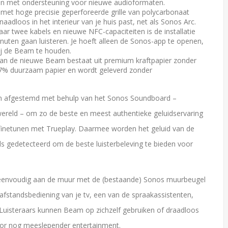
 en met ondersteuning voor nieuwe audioformaten.
 met hoge precisie geperforeerde grille van polycarbonaat
aadloos in het interieur van je huis past, net als Sonos Arc.
ar twee kabels en nieuwe NFC-capaciteiten is de installatie
nuten gaan luisteren. Je hoeft alleen de Sonos-app te openen,
bij de Beam te houden.
an de nieuwe Beam bestaat uit premium kraftpapier zonder
7% duurzaam papier en wordt geleverd zonder
am afgestemd met behulp van het Sonos Soundboard –
wereld – om zo de beste en meest authentieke geluidservaring
 finetunen met Trueplay. Daarmee worden het geluid van de
s gedetecteerd om de beste luisterbeleving te bieden voor
 eenvoudig aan de muur met de (bestaande) Sonos muurbeugel
standsbediening van je tv, een van de spraakassistenten,
 Luisteraars kunnen Beam op zichzelf gebruiken of draadloos
oor nog meeslepender entertainment.