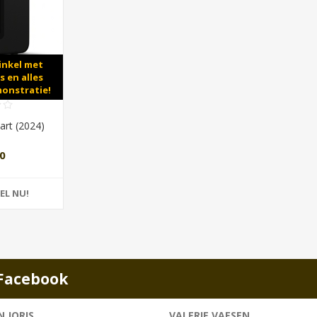
inkel met
s en alles
monstratie!
art (2024)
0
EL NU!
Facebook
 JORIS
VALERIE VAESEN