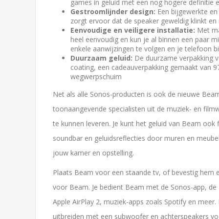
games in geluid met een nog hogere definitie
Gestroomlijnder design:
Een bijgewerkte en
zorgt ervoor dat de speaker geweldig klinkt en n
Eenvoudige en veiligere installatie:
Met ma
heel eenvoudig en kun je al binnen een paar mi
enkele aanwijzingen te volgen en je telefoon 
Duurzaam geluid:
De duurzame verpakking v
coating, een cadeauverpakking gemaakt van 9
wegwerpschuim
Net als alle Sonos-producten is ook de nieuwe Be
toonaangevende specialisten uit de muziek- en film
te kunnen leveren. Je kunt het geluid van Beam ook
soundbar en geluidsreflecties door muren en meubel
jouw kamer en opstelling.
Plaats Beam voor een staande tv, of bevestig hem
voor Beam. Je bedient Beam met de Sonos-app, de af
Apple AirPlay 2, muziek-apps zoals Spotify en meer.
uitbreiden met een subwoofer en achterspeakers v