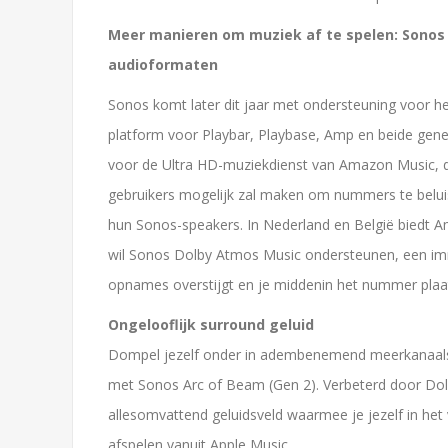
Meer manieren om muziek af te spelen: Sonos 
audioformaten
Sonos komt later dit jaar met ondersteuning voor h
platform voor Playbar, Playbase, Amp en beide gen
voor de Ultra HD-muziekdienst van Amazon Music, die
gebruikers mogelijk zal maken om nummers te beluis
hun Sonos-speakers. In Nederland en België biedt Ama
wil Sonos Dolby Atmos Music ondersteunen, een imm
opnames overstijgt en je middenin het nummer plaats
Ongelooflijk surround geluid
Dompel jezelf onder in adembenemend meerkanaals 
met Sonos Arc of Beam (Gen 2). Verbeterd door Dol
allesomvattend geluidsveld waarmee je jezelf in he
afspelen vanuit Apple Music.