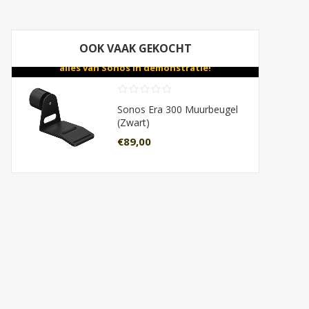
OOK VAAK GEKOCHT
Bezoek onze winkel met meer dan 60 TV's en
alles van Sonos in demonstratie!
Sonos Era 300 Muurbeugel
(Zwart)
€89,00