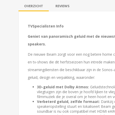
OVERZICHT
REVIEWS
TVSpecialisten Info
Geniet van panoramisch geluid met de nieuwst
speakers.
De nieuwe Beam zorgt voor een nog betere home cine
en tv-shows die dit herfstseizoen hun intrede maken
streamingdiensten die beschikbaar zijn in de Sonos-
geluid, design en verpakking, waaronder:
3D-geluid met Dolby Atmos:
Geluidstechnol
vliegtuigen zijn die boven je hoofd lijken te v
filmmuziek die je overal om je heen hoort en v
Verbeterd geluid, zelfde formaat:
Dankzij 
speakeropstelling stuurt en lokaliseert Beam g
soundbar is nu ook compatibel met HDMI eARC o