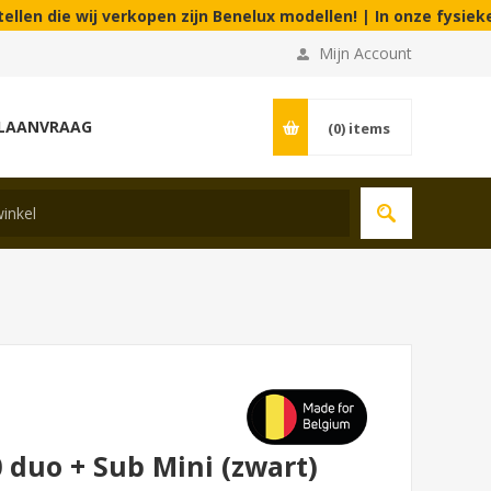
ij verkopen zijn Benelux modellen! | In onze fysieke winkel aa
Mijn Account
LAANVRAAG
(0)
items
 duo + Sub Mini (zwart)