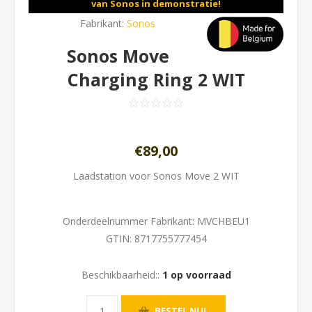
van Sonos in demonstratie!
Fabrikant:
Sonos
Sonos Move
Charging Ring 2 WIT
€89,00
Laadstation voor Sonos Move 2 WIT
Onderdeelnummer Fabrikant:
MVCHBEU1
GTIN:
8717755777454
Beschikbaarheid::
1 op voorraad