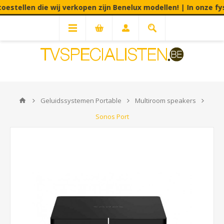
ellen die wij verkopen zijn Benelux modellen! | In onze fysiek
Geluidssystemen Portable
Multiroom speakers
Sonos Port