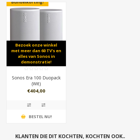
Bundelkorting!
Bezoek onze winkel
met meer dan 60 TV's en
alles van Sonos in
demonstratie!
Sonos Era 100 Duopack
(Wit)
€404,00
BESTEL NU!
KLANTEN DIE DIT KOCHTEN, KOCHTEN OOK..