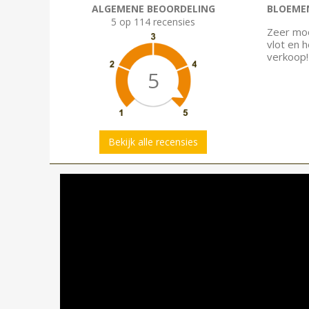
ALGEMENE BEOORDELING
BLOEMEN
5 op 114 recensies
Zeer moo
vlot en 
verkoop!
5
Bekijk alle recensies