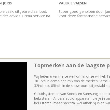
 JORIS
VALERIE VAESEN
ie zaak, uitgebreid aanbod,
Super goed geholpen door Jan
helder advies. Prima service na
voor deze fantastische servic
Topmerken aan de laagste pr
Wij heten u van harte welkom in onze winkel, F
70 TV's in demo een mix van de merken Samsu
32inch tot 85inch in de showroom uitgestald st
Geluidsystemen van Sonos en Samsung staan in
beluisteren. Andere audio apparaten die je in o
beluisteren (maar meestal wel afhalen) in de win