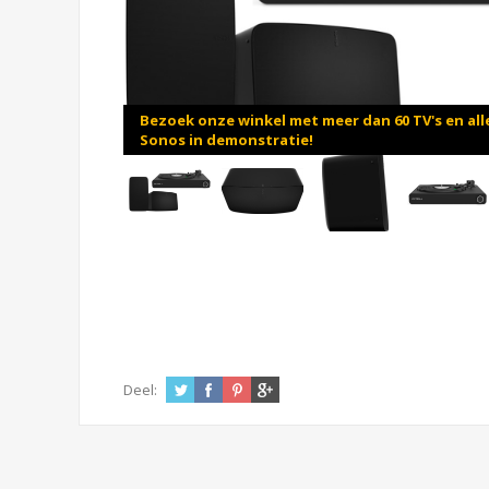
Bezoek onze winkel met meer dan 60 TV's en all
Sonos in demonstratie!
Deel: