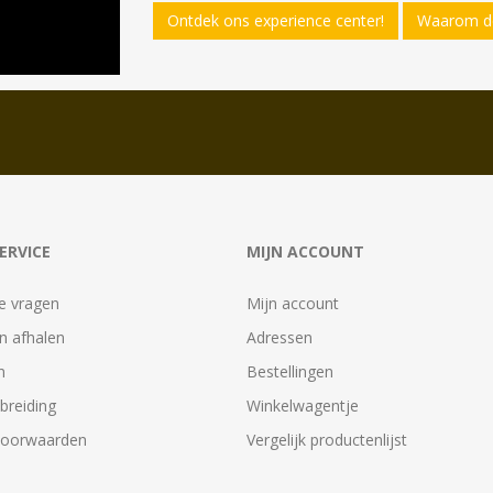
Ontdek ons experience center!
Waarom de
ERVICE
MIJN ACCOUNT
e vragen
Mijn account
n afhalen
Adressen
n
Bestellingen
tbreiding
Winkelwagentje
voorwaarden
Vergelijk productenlijst