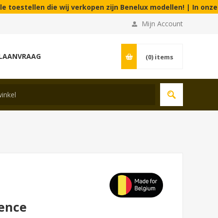
tellen die wij verkopen zijn Benelux modellen! | In onze fysie
Mijn Account
LAANVRAAG
(0)
items
lence