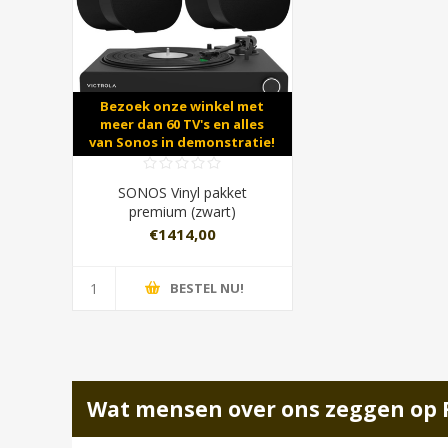
Bezoek onze winkel met
meer dan 60 TV's en alles
van Sonos in demonstratie!
SONOS Vinyl pakket
premium (zwart)
€1414,00
BESTEL NU!
Wat mensen over ons zeggen op 