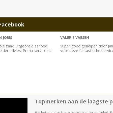
Facebook
 JORIS
VALERIE VAESEN
ie zaak, uitgebreid aanbod,
Super goed geholpen door Jan
helder advies. Prima service na
voor deze fantastische servic
Topmerken aan de laagste pr
Wij heten u van harte welkom in onze winkel, F