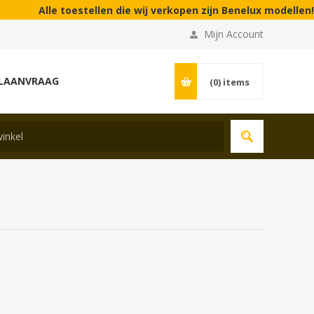
Alle toestellen die wij verkopen zijn Benelux modellen! | 
Mijn Account
LAANVRAAG
(0)
items