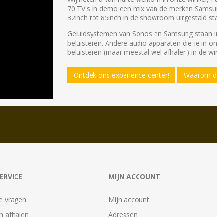
70 TV's in demo een mix van de merken Samsu
32inch tot 85inch in de showroom uitgestald st
Geluidsystemen van Sonos en Samsung staan in
beluisteren. Andere audio apparaten die je in o
beluisteren (maar meestal wel afhalen) in de win
Ontdek ons experience center!
Waarom de
ERVICE
MIJN ACCOUNT
e vragen
Mijn account
n afhalen
Adressen