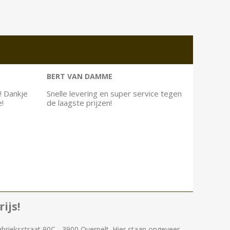
BERT VAN DAMME
! Dankje
Snelle levering en super service tegen
e!
de laagste prijzen!
ijs!
abrieksstraat 90C - 3900 Overpelt. Hier staan ongeveer