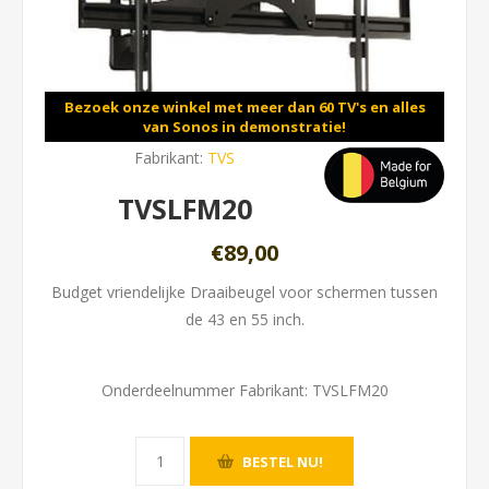
Bezoek onze winkel met meer dan 60 TV's en alles
van Sonos in demonstratie!
Fabrikant:
TVS
TVSLFM20
€89,00
Budget vriendelijke Draaibeugel voor schermen tussen
de 43 en 55 inch.
Onderdeelnummer Fabrikant:
TVSLFM20