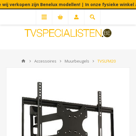
ij verkopen zijn Benelux modellen! | In onze fysieke winkel aa
Accessoires
Muurbeugels
TVSLFM20