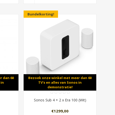
Bundelkorting!
r dan 60
Bezoek onze winkel met meer dan 60
 in
TV's en alles van Sonos in
demonstratie!
Sonos Sub 4 + 2 x Era 100 (Wit)
€1299,00