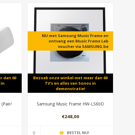
NU met Samsung Music Frame en
ontvang een Music Frame Lab
voucher via SAMSUNG.be
r dan 60
Bezoek onze winkel met meer dan 60
 in
TV's en alles van Sonos in
demonstratie!
(Pair/
Samsung Music Frame HW-LS60D
€248,00
BESTEL NU!