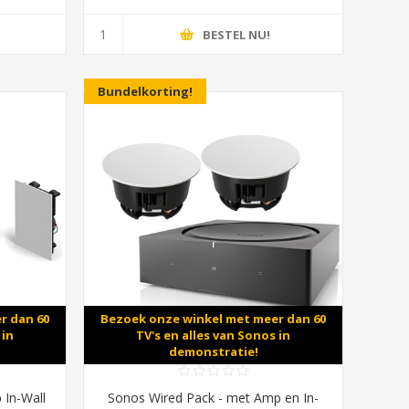
BESTEL NU!
Bundelkorting!
r dan 60
Bezoek onze winkel met meer dan 60
 in
TV's en alles van Sonos in
demonstratie!
 In-Wall
Sonos Wired Pack - met Amp en In-