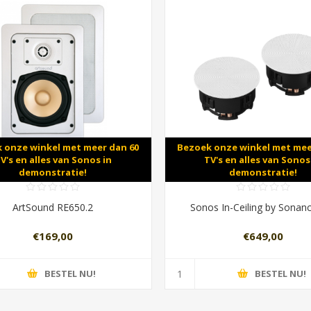
 onze winkel met meer dan 60
Bezoek onze winkel met mee
V's en alles van Sonos in
TV's en alles van Sonos
demonstratie!
demonstratie!
ArtSound RE650.2
Sonos In-Ceiling by Sonanc
€169,00
€649,00
BESTEL NU!
BESTEL NU!