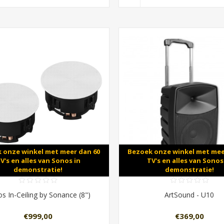
 onze winkel met meer dan 60
Bezoek onze winkel met mee
V's en alles van Sonos in
TV's en alles van Sonos
demonstratie!
demonstratie!
s In-Ceiling by Sonance (8")
ArtSound - U10
€999,00
€369,00