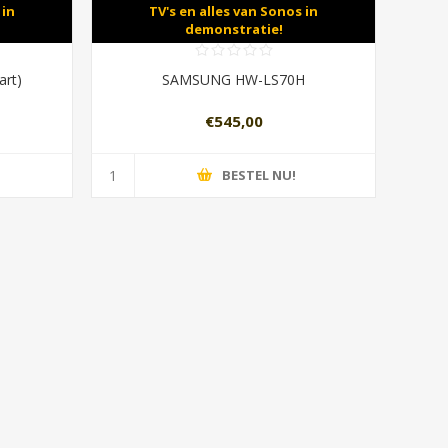
 in
TV's en alles van Sonos in
demonstratie!
art)
SAMSUNG HW-LS70H
€545,00
BESTEL NU!