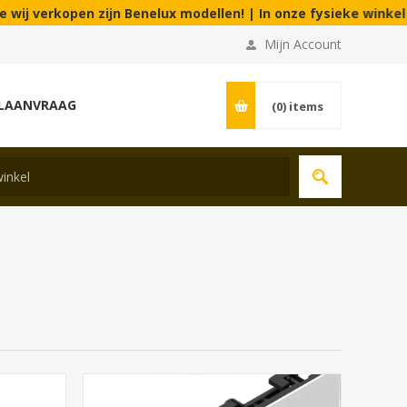
en zijn Benelux modellen! | In onze fysieke winkel aanvaarden 
Mijn Account
LAANVRAAG
(0)
items