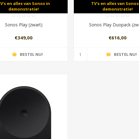
V's en alles van Sonos in
TV's en alles van Sonos
demonstratie!
demonstratie!
Sonos Play (zwart)
Sonos Play Duopack (zw
€349,00
€616,00
BESTEL NU!
BESTEL NU!