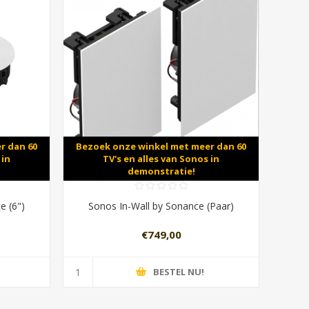
r dan 60
Bezoek onze winkel met meer dan 60
 in
TV's en alles van Sonos in
demonstratie!
e (6")
Sonos In-Wall by Sonance (Paar)
€749,00
BESTEL NU!