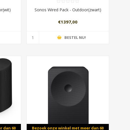
r(wit)
Sonos Wired Pack - Outdoor(zwart)
€1397,00
BESTEL NU!
r dan 60
Bezoek onze winkel met meer dan 60