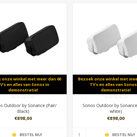
 onze winkel met meer dan 60
Bezoek onze winkel met mee
V's en alles van Sonos in
TV's en alles van Sonos
demonstratie!
demonstratie!
s Outdoor by Sonance (Pair/
Sonos Outdoor by Sonance 
Black)
white)
€898,00
€898,00
BESTEL NU!
BESTEL NU!