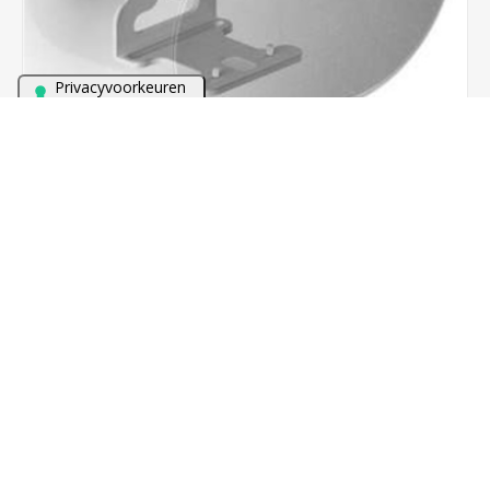
Bezoek onze winkel met meer dan 60 TV's en alles van
Sonos in demonstratie!
Flexson Era 300 Muurbeugel (Wit)
€56,00
BESTEL NU!
Bundelkorting!