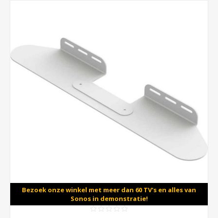
Bezoek onze winkel met meer dan 60 TV's en alles van
Sonos in demonstratie!