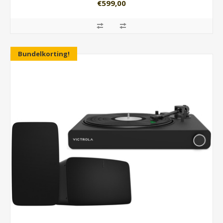
€599,00
Bundelkorting!