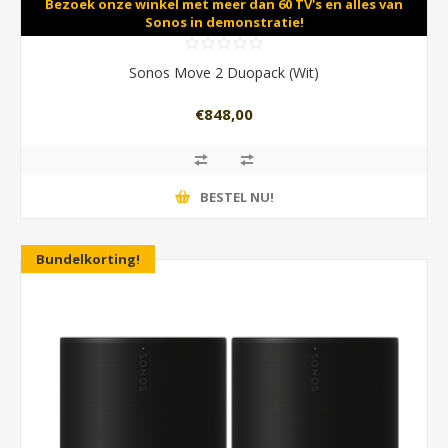
Bezoek onze winkel met meer dan 60 TV's en alles van
Sonos in demonstratie!
Sonos Move 2 Duopack (Wit)
€848,00
BESTEL NU!
Bundelkorting!