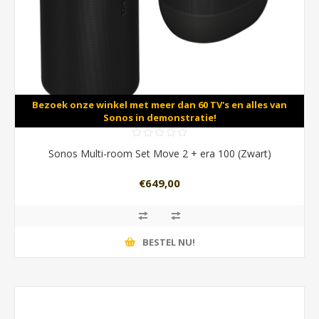
Bezoek onze winkel met meer dan 60 TV's en alles van
Sonos in demonstratie!
Sonos Multi-room Set Move 2 + era 100 (Zwart)
€649,00
BESTEL NU!