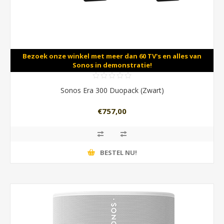
Bezoek onze winkel met meer dan 60 TV's en alles van
Sonos in demonstratie!
Sonos Era 300 Duopack (Zwart)
€757,00
BESTEL NU!