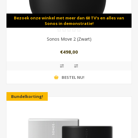
Bezoek onze winkel met meer dan 60 TV's en alles van
Sonos in demonstratie!
Sonos Move 2 (Zwart)
€498,00
BESTEL NU!
Bundelkorting!