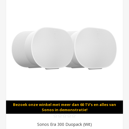
Bezoek onze winkel met meer dan 60 TV's en alles van
Sonos in demonstratie!
Sonos Era 300 Duopack (Wit)