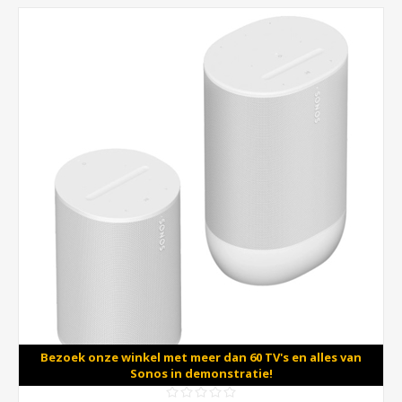
Bezoek onze winkel met meer dan 60 TV's en alles van
Sonos in demonstratie!