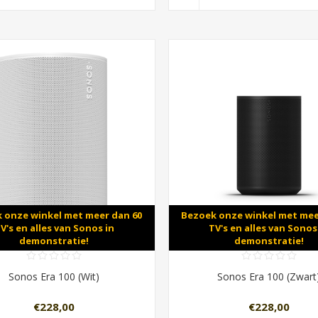
 onze winkel met meer dan 60
Bezoek onze winkel met mee
V's en alles van Sonos in
TV's en alles van Sonos
demonstratie!
demonstratie!
Sonos Era 100 (Wit)
Sonos Era 100 (Zwart
€228,00
€228,00