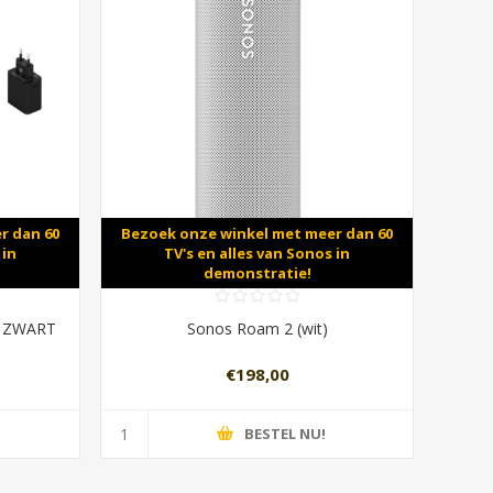
r dan 60
Bezoek onze winkel met meer dan 60
 in
TV's en alles van Sonos in
demonstratie!
2 ZWART
Sonos Roam 2 (wit)
€198,00
BESTEL NU!