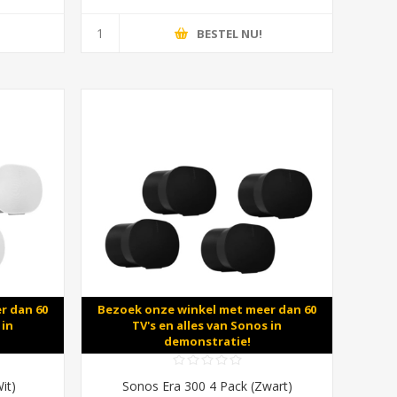
BESTEL NU!
r dan 60
Bezoek onze winkel met meer dan 60
 in
TV's en alles van Sonos in
demonstratie!
it)
Sonos Era 300 4 Pack (Zwart)