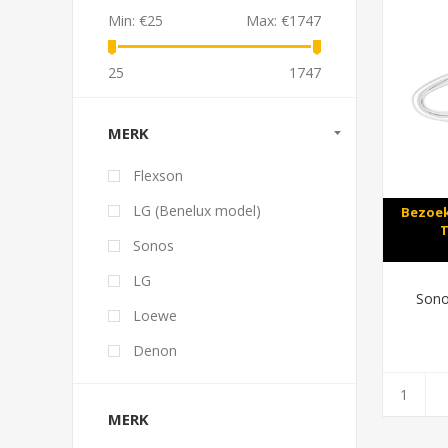
Min:
€25
Max:
€1747
25
1747
MERK
Flexson
LG (Benelux model)
Bezoek
T
Sonos
LG
Sono
Loewe
Denon
MERK