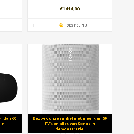
€1414,00
BESTEL NU!
r dan 60
Bezoek onze winkel met meer dan 60
 in
TV's en alles van Sonos in
demonstratie!