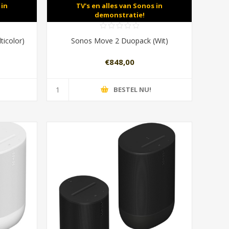
 in
TV's en alles van Sonos in
demonstratie!
icolor)
Sonos Move 2 Duopack (Wit)
€848,00
BESTEL NU!