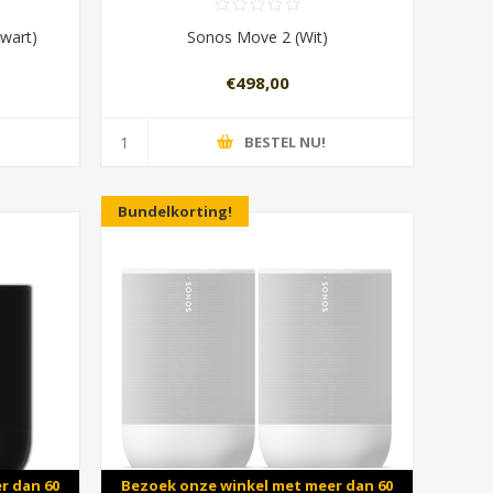
wart)
Sonos Move 2 (Wit)
€498,00
BESTEL NU!
Bundelkorting!
r dan 60
Bezoek onze winkel met meer dan 60