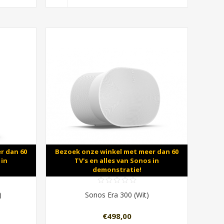
r dan 60
Bezoek onze winkel met meer dan 60
 in
TV's en alles van Sonos in
demonstratie!
)
Sonos Era 300 (Wit)
€498,00