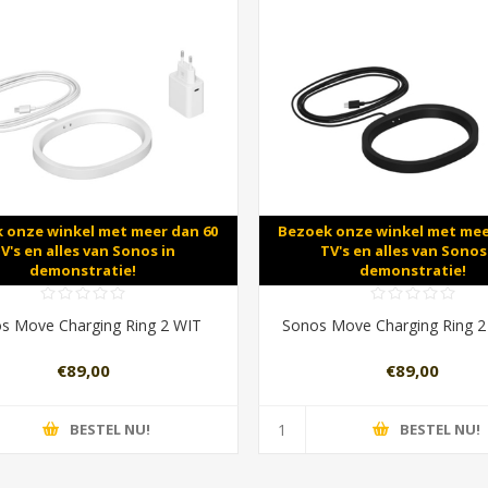
 onze winkel met meer dan 60
Bezoek onze winkel met mee
V's en alles van Sonos in
TV's en alles van Sonos
demonstratie!
demonstratie!
s Move Charging Ring 2 WIT
Sonos Move Charging Ring 
€89,00
€89,00
BESTEL NU!
BESTEL NU!