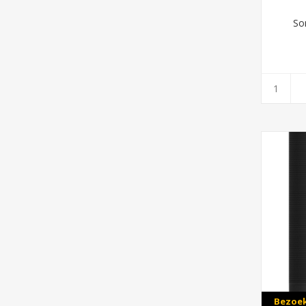
So
Bezoek