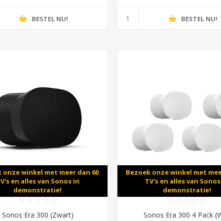
BESTEL NU!
BESTEL NU!
 onze winkel met meer dan 60
Bezoek onze winkel met mee
V's en alles van Sonos in
TV's en alles van Sonos
demonstratie!
demonstratie!
Sonos Era 300 (Zwart)
Sonos Era 300 4 Pack (W