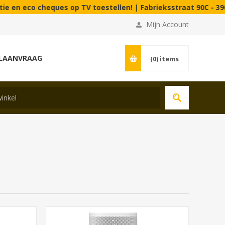
es op TV toestellen! | Fabrieksstraat 90C - 3900 Pelt (B).
Mijn Account
LAANVRAAG
(0)
items