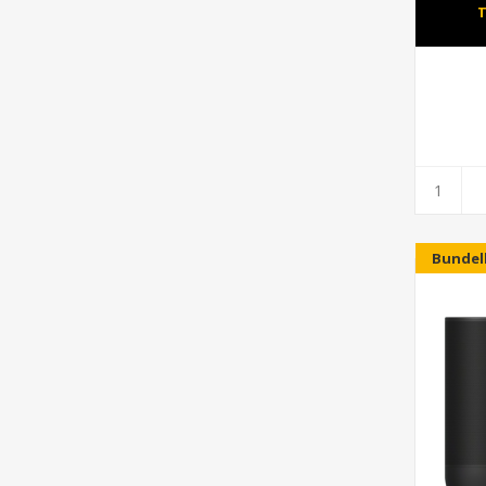
T
Bundel