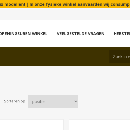
 In onze fysieke winkel aanvaarden wij consumptie en eco chequ
OPENINGSUREN WINKEL
VEELGESTELDE VRAGEN
HERSTE
Sorteren op