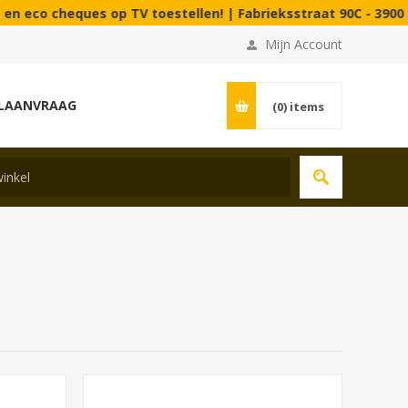
p TV toestellen! | Fabrieksstraat 90C - 3900 Pelt (B).
Mijn Account
LAANVRAAG
(0)
items