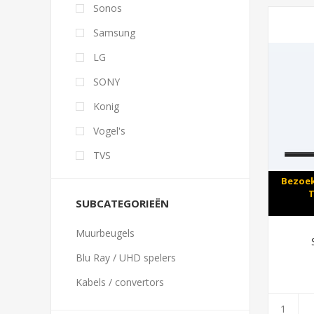
Sonos
Samsung
LG
SONY
Konig
Vogel's
TVS
Bezoek
T
SUBCATEGORIEËN
Muurbeugels
Blu Ray / UHD spelers
Kabels / convertors