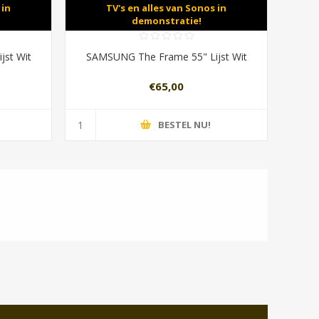
 in
TV's en alles van Sonos in
demonstratie!
jst Wit
SAMSUNG The Frame 55" Lijst Wit
€65,00
BESTEL NU!