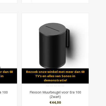
r dan 60
Bezoek onze winkel met meer dan 60
 in
TV's en alles van Sonos in
demonstratie!
a 100
Flexson Muurbeugel voor Era 100
(Zwart)
€44,00