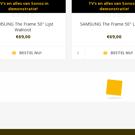
V's en alles van Sonos in
TV's en alles van Sonos
demonstratie!
demonstratie!
SUNG The Frame 50" Lijst
SAMSUNG The Frame 50" Li
Walnoot
€69,00
€69,00
BESTEL NU!
BESTEL NU!