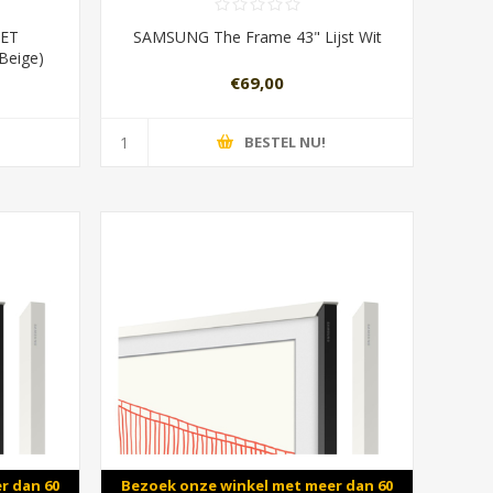
JET
SAMSUNG The Frame 43" Lijst Wit
Beige)
€69,00
BESTEL NU!
r dan 60
Bezoek onze winkel met meer dan 60