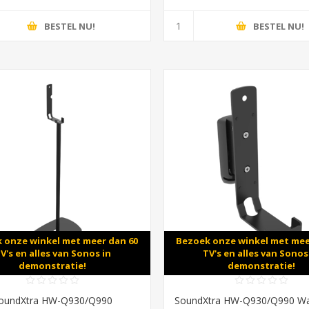
BESTEL NU!
BESTEL NU!
 onze winkel met meer dan 60
Bezoek onze winkel met mee
V's en alles van Sonos in
TV's en alles van Sonos
demonstratie!
demonstratie!
oundXtra HW-Q930/Q990
SoundXtra HW-Q930/Q990 Wa