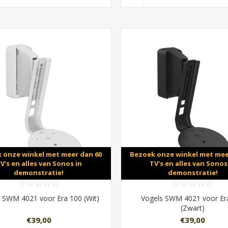
 onze winkel met meer dan 60
Bezoek onze winkel met mee
V's en alles van Sonos in
TV's en alles van Sonos
demonstratie!
demonstratie!
 SWM 4021 voor Era 100 (Wit)
Vogels SWM 4021 voor Er
(Zwart)
€39,00
€39,00