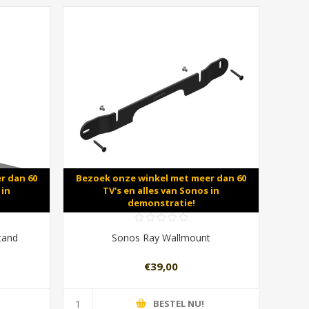
r dan 60
Bezoek onze winkel met meer dan 60
 in
TV's en alles van Sonos in
demonstratie!
tand
Sonos Ray Wallmount
€39,00
BESTEL NU!