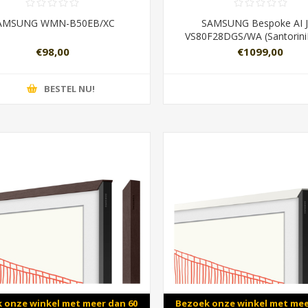
AMSUNG WMN-B50EB/XC
SAMSUNG Bespoke AI 
VS80F28DGS/WA (Santorini
€98,00
€1099,00
BESTEL NU!
 onze winkel met meer dan 60
Bezoek onze winkel met mee