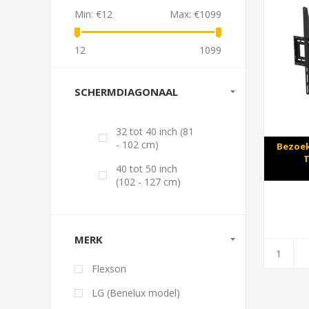
Min:
€12
Max:
€1099
12
1099
SCHERMDIAGONAAL
32 tot 40 inch (81
- 102 cm)
Bezoek
T
40 tot 50 inch
(102 - 127 cm)
MERK
Flexson
LG (Benelux model)