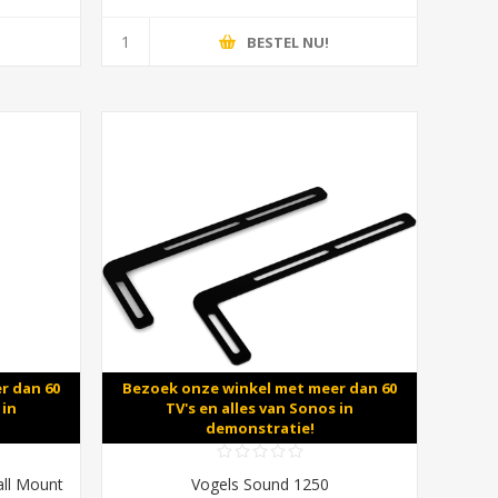
BESTEL NU!
r dan 60
Bezoek onze winkel met meer dan 60
 in
TV's en alles van Sonos in
demonstratie!
ll Mount
Vogels Sound 1250