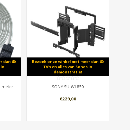
r dan 60
Bezoek onze winkel met meer dan 60
 in
TV's en alles van Sonos in
demonstratie!
 meter
SONY SU-WL850
€229,00