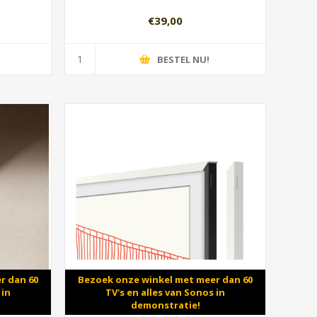
€39,00
BESTEL NU!
r dan 60
Bezoek onze winkel met meer dan 60
 in
TV's en alles van Sonos in
demonstratie!