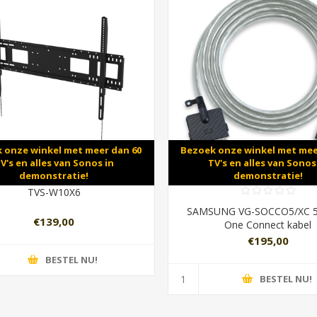
 onze winkel met meer dan 60
Bezoek onze winkel met mee
V's en alles van Sonos in
TV's en alles van Sonos
demonstratie!
demonstratie!
TVS-W10X6
SAMSUNG VG-SOCCO5/XC 5
€139,00
One Connect kabel
€195,00
BESTEL NU!
BESTEL NU!