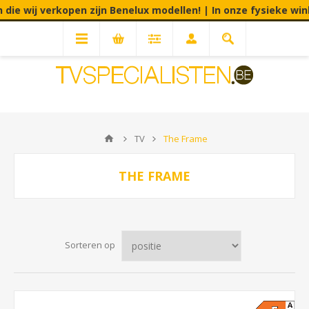
 wij verkopen zijn Benelux modellen! | In onze fysieke winkel 
TV
The Frame
THE FRAME
Sorteren op