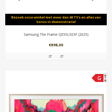
Bezoek onze winkel met meer dan 60 TV's en alles van
Sonos in demonstratie!
Samsung The Frame QE55LS03F (2025)
€898,00